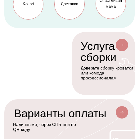
Коконы
Способы оплаты
Балдахины
Доставка сборка
Cтать дилером
Наше производство
Разработка сайта
Сотрудничество
+7(926)455-45-47
KOLIBRIBABY@MAIL.RU