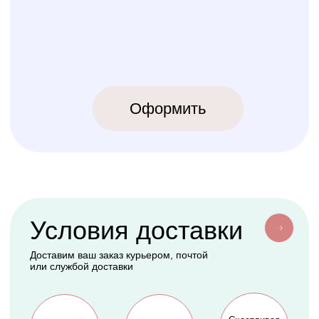
КОЛИБРИ
2018-2026
ИП Карпов Никита Юрьевич
ОГРНИП 320774600219809
ИНН 770973357104
КРОВАТКИ
ТЕКСТИЛЬ
Бук Паппи
Комплекты
Бук Ника
Косички
Бук Паппи Плюс
Цельные бортики
Простынки
Конверты
АКСЕССУАРЫ
СЕРВИС
Мобили
О нас