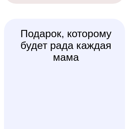
Счастливая
Kolibri
Доставка
мама
Услуга
сборки
Доверьте сборку кроватки
или комода
профессионалам
Варианты оплаты
Наличными, через СПБ или по
QR-коду