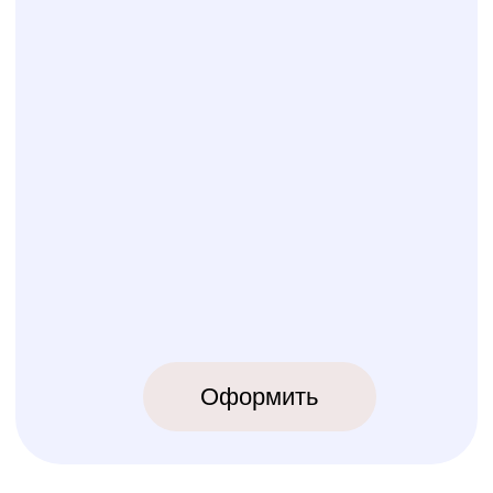
КОЛИБРИ
2018-2026
ИП Карпов Никита Юрьевич
ОГРНИП 320774600219809
ИНН 770973357104
КРОВАТКИ
ТЕКСТИЛЬ
Бук Паппи
Комплекты
Бук Ника
Косички
Бук Паппи Плюс
Цельные бортики
Простынки