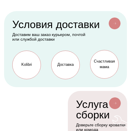
Конверты
АКСЕССУАРЫ
СЕРВИС
Мобили
О нас
Коконы
Способы оплаты
Балдахины
Доставка сборка
Cтать дилером
Наше производство
Разработка сайта
Сотрудничество
+7(926)455-45-47
KOLIBRIBABY@MAIL.RU