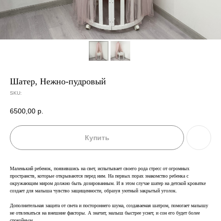
Шатер, Нежно-пудровый
SKU:
6500,00
р.
Купить
Маленький ребенок, появившись на свет, испытывает своего рода стресс от огромных
пространств, которые открываются перед ним. На первых порах знакомство ребенка с
окружающим миром должно быть дозированным. И в этом случае шатер на детской кроватке
создает для малыша чувство защищенности, образуя уютный закрытый уголок.
Дополнительная защита от света и постороннего шума, создаваемая шатром, помогает малышу
не отвлекаться на внешние факторы. А значит, малыш быстрее уснет, и сон его будет более
спокойным.