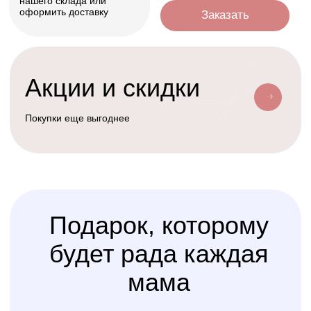
Условия доставки
Доставим ваш заказ курьером, почтой
или службой доставки
Счастливая
Kolibri
Доставка
мама
Услуга
сборки
Доверьте сборку кроватки
или комода
профессионалам
Варианты оплаты
Наличными, через СПБ или по
QR-коду