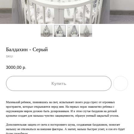
Балдахин - Серый
SKU:
3000,00
р.
Купить
Маленький ребенок, появившись на свет, испытывает своего рода стресс от огромных
пространств, которые открываются перед ним. На первых порах знакомство ребенка с
окружающим миром должно быть дозированным. И в этом случае балдахин на детской
кроватке создает для малыша чувство защищенности, образуя уютный закрытый уголок.
Дополнительная защита от света и постороннего шума, создаваемая балдахином, помогает
малышу не отвлекаться на внешние факторы. А значит, малыш быстрее уснет, и сон его будет
более спокойным.