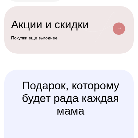
Условия доставки
Доставим ваш заказ курьером, почтой
или службой доставки
Счастливая
Kolibri
Доставка
мама
Услуга
сборки
Доверьте сборку кроватки
или комода
профессионалам
Варианты оплаты
Наличными, через СПБ или по
QR-коду