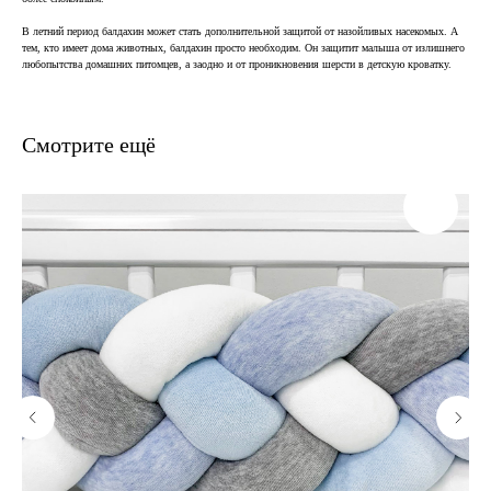
В летний период балдахин может стать дополнительной защитой от назойливых насекомых. А
тем, кто имеет дома животных, балдахин просто необходим. Он защитит малыша от излишнего
любопытства домашних питомцев, а заодно и от проникновения шерсти в детскую кроватку.
Смотрите ещё
В наличии, отправим
завтра
Когда нужен заказ быстро, и ждать нет времени — у нас
есть готовые решения