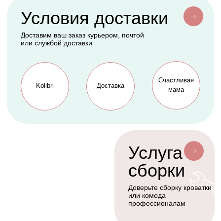
АКСЕССУАРЫ
СЕРВИС
Мобили
О нас
Коконы
Способы оплаты
Балдахины
Доставка сборка
Cтать дилером
Наше производство
Разработка сайта
Сотрудничество
+7(926)455-45-47
KOLIBRIBABY@MAIL.RU