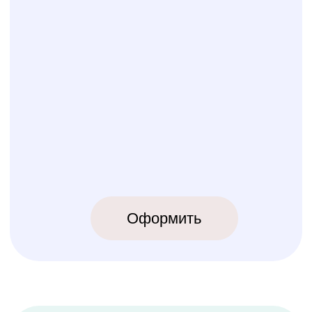
КОЛИБРИ
2018-2026
ИП Карпов Никита Юрьевич
ОГРНИП 320774600219809
ИНН 770973357104
КРОВАТКИ
ТЕКСТИЛЬ
Бук Паппи
Комплекты
Бук Ника
Косички
Бук Паппи Плюс
Цельные бортики
Простынки
Конверты