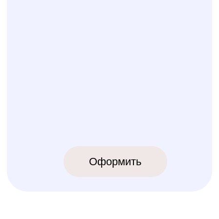
КОЛИБРИ
2018-2026
ИП Карпов Никита Юрьевич
ОГРНИП 320774600219809
ИНН 770973357104
КРОВАТКИ
ТЕКСТИЛЬ
Бук Паппи
Комплекты
Бук Ника
Косички
Бук Паппи Плюс
Цельные бортики
Простынки
Конверты