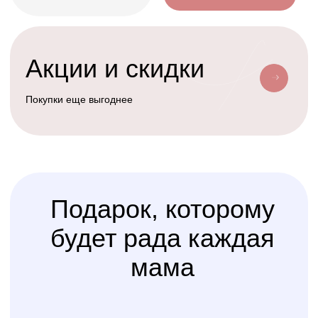
Условия доставки
Доставим ваш заказ курьером, почтой
или службой доставки
Счастливая
Kolibri
Доставка
мама
Услуга
сборки
Доверьте сборку кроватки
или комода
профессионалам
Варианты оплаты
Наличными, через СПБ или по
QR-коду