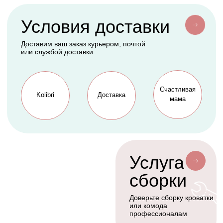
АКСЕССУАРЫ
СЕРВИС
Мобили
О нас
Коконы
Способы оплаты
Балдахины
Доставка сборка
Cтать дилером
Наше производство
Разработка сайта
Сотрудничество
+7(926)455-45-47
KOLIBRIBABY@MAIL.RU