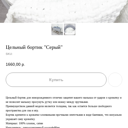
Цельный бортик "Серый"
SKU:
1660,00
р.
Купить
Цельный бортик для новорожденного отлично защитит вашего малыша от ударов о кроватку и
не позволит малышу просунуть ручку или ножку между прутиками.
Преимуществом данной модели является толщина, так как остается больше свободного
пространства для сна и игр.
Бортик крепится к кроватке хлопковыми прочными ленточками в виде бантиков, что визуально
украшает саму кроватку.
Материал: 100% хлопок, сатин
Наполнитель: гипоаллергенный холлофайбер