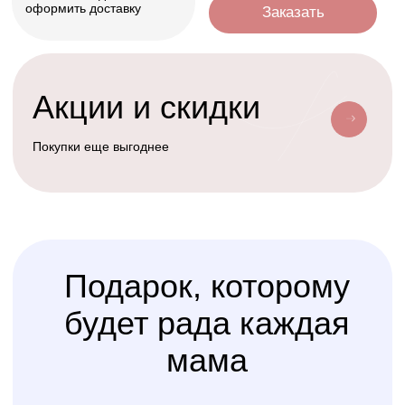
Условия доставки
Доставим ваш заказ курьером, почтой
или службой доставки
Счастливая
Kolibri
Доставка
мама
Услуга
сборки
Доверьте сборку кроватки
или комода
профессионалам
Варианты оплаты
Наличными, через СПБ или по
QR-коду