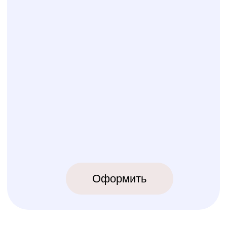
КОЛИБРИ
2018-2026
ИП Карпов Никита Юрьевич
ОГРНИП 320774600219809
ИНН 770973357104
КРОВАТКИ
ТЕКСТИЛЬ
Бук Паппи
Комплекты
Бук Ника
Косички
Бук Паппи Плюс
Цельные бортики
Простынки