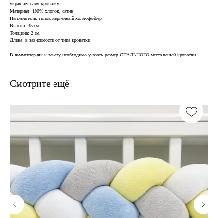
украшает саму кроватку.
Материал: 100% хлопок, сатин
Наполнитель: гипоаллергенный холлофайбер
Высота: 35 см.
Толщина: 2 см.
Длина: в зависимости от типа кроватки
В комментариях к заказу необходимо указать размер СПАЛЬНОГО места вашей кроватки.
Смотрите ещё
В наличии, отправим
завтра
Когда нужен заказ быстро, и ждать нет времени — у нас