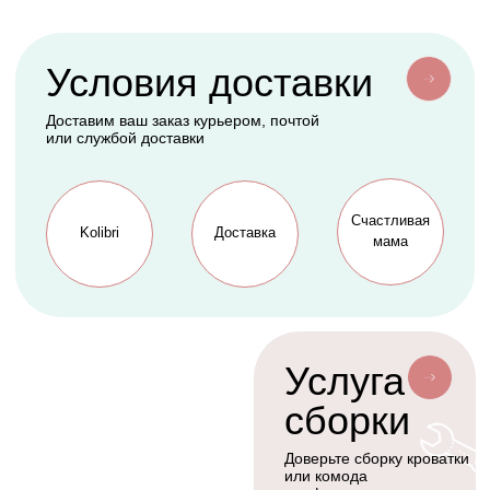
Конверты
АКСЕССУАРЫ
СЕРВИС
Мобили
О нас
Коконы
Способы оплаты
Балдахины
Доставка сборка
Cтать дилером
Наше производство
Разработка сайта
Сотрудничество
+7(926)455-45-47
KOLIBRIBABY@MAIL.RU