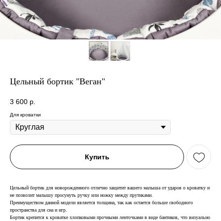
Цельный бортик "Веган"
3 600
р.
Для кроватки
Купить
Цельный бортик для новорожденного отлично защитит вашего малыша от ударов о кроватку и
не позволит малышу просунуть ручку или ножку между прутиками.
Преимуществом данной модели является толщина, так как остается больше свободного
пространства для сна и игр.
Бортик крепится к кроватке хлопковыми прочными ленточками в виде бантиков, что визуально