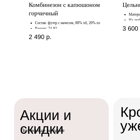
Комбинезон с капюшоном
Цельн
горчичный
Матери
На люб
Состав: футер с начесом, 80% хб, 20% пэ
3 600
Размер: 74-92
2 490
р.
Кров
Акции и
уже с
скидки
Покупки еще выгоднее
вы можете забрать
для вас время с н
оформить доставк