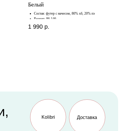
-
Белый
Состав: футер с начесом, 80% хб, 20% пэ
Размер: 86-146
1 990
р.
Kolibri
Доставка
Счастливая
мама