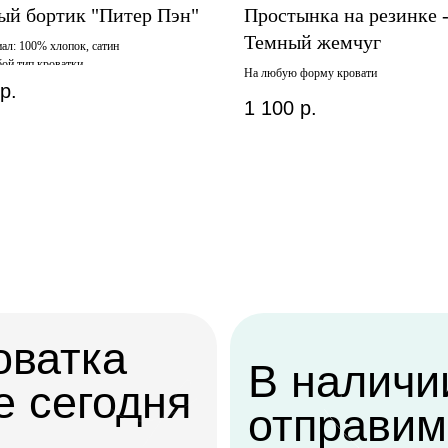
ый бортик "Питер Пэн"
Простынка на резинке 
Темный жемчуг
ал: 100% хлопок, сатин
ой тип кроватки
На любую форму кровати
р.
1 100
р.
атка
В наличии,
егодня
отправим
завтра
 ее в удобное
ашего склада или
у
Когда нужен заказ быстро, и ждать нет
времени — у нас есть готовые решения
Заказать