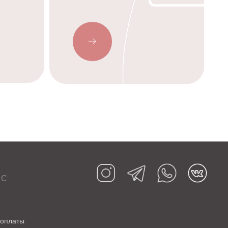
ИС
 оплаты