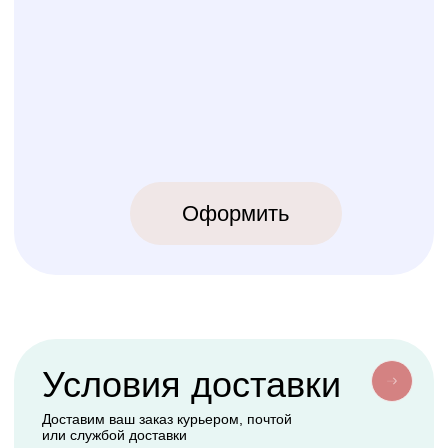
КОЛИБРИ
2018-2026
ИП Карпов Никита Юрьевич
ОГРНИП 320774600219809
ИНН 770973357104
КРОВАТКИ
ТЕКСТИЛЬ
Бук Паппи
Комплекты
Бук Ника
Косички
Бук Паппи Плюс
Цельные бортики
Простынки
Конверты
АКСЕССУАРЫ
СЕРВИС