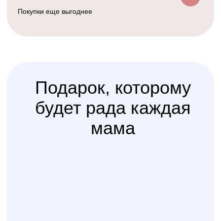
Счастливая
Kolibri
Доставка
мама
Услуга
сборки
Доверьте сборку кроватки
или комода
профессионалам
Варианты оплаты
Наличными, через СПБ или по
QR-коду