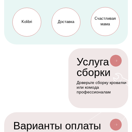
Мобили
О нас
Коконы
Способы оплаты
Балдахины
Доставка сборка
Cтать дилером
Наше производство
Разработка сайта
Сотрудничество
+7(926)455-45-47
KOLIBRIBABY@MAIL.RU