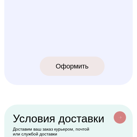
ИП Карпов Никита Юрьевич
ОГРНИП 320774600219809
ИНН 770973357104
КРОВАТКИ
ТЕКСТИЛЬ
Бук Паппи
Комплекты
Бук Ника
Косички
Бук Паппи Плюс
Цельные бортики
Простынки
Конверты
АКСЕССУАРЫ
СЕРВИС
Мобили
О нас
Коконы
Способы оплаты
Балдахины
Доставка сборка