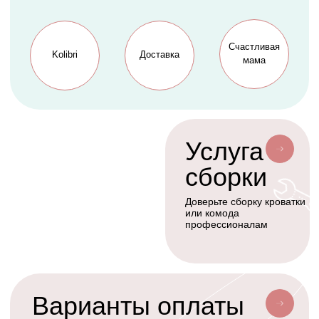
Cтать дилером
Наше производство
Разработка сайта
Сотрудничество
+7(926)455-45-47
KOLIBRIBABY@MAIL.RU