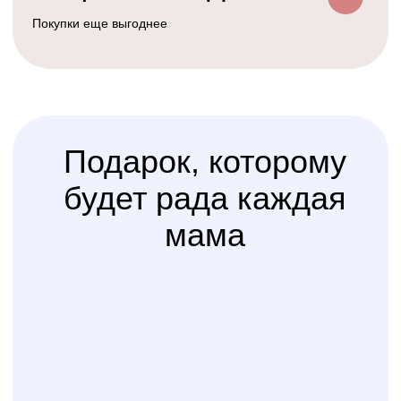
Услуга
сборки
Доверьте сборку кроватки
или комода
профессионалам
Варианты оплаты
Наличными, через СПБ или по
QR-коду
КОЛИБРИ
2018-2026