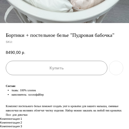
Бортики + постельное белье "Пудровая бабочка"
SKU:
8490,00
р.
Купить
Состав:
ткань: 100% хлопок
наполнитель: холлофайбер
Комплект постельного белья поможет создать уют в кроватке для вашего малыша, сменные
наволочки на молниях облегчат чистку изделия. Набор можно заказать на любой тип кроватки.
Пол: для девочки
Комплектация 1
Комплектация 2
Комплектация 3