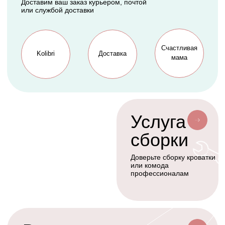
Cтать дилером
Наше производство
Разработка сайта
Сотрудничество
+7(926)455-45-47
KOLIBRIBABY@MAIL.RU