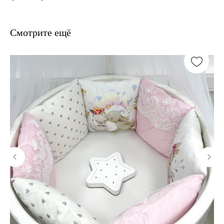
Смотрите ещё
В наличии, отправим
завтра
Когда нужен заказ быстро, и ждать нет времени — у нас
есть готовые решения
Счастливая
Доставка
мама
Кроватка
уже