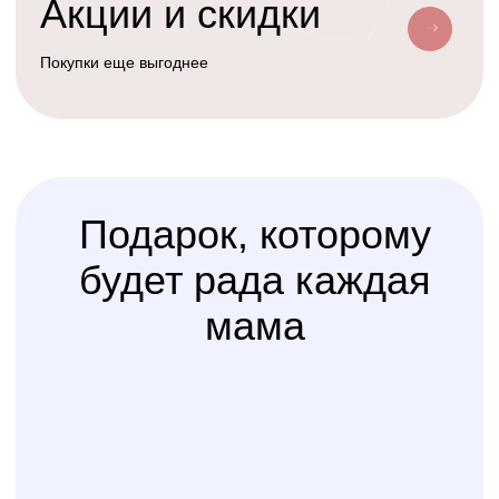
Услуга
сборки
Доверьте сборку кроватки
или комода
профессионалам
Варианты оплаты
Наличными, через СПБ или по
QR-коду
КОЛИБРИ
2018-2026