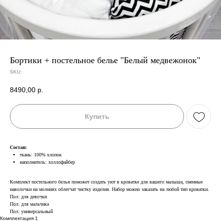
Бортики + постельное белье "Белый медвежонок"
SKU:
8490,00
р.
Купить
Состав:
ткань: 100% хлопок
наполнитель: холлофайбер
Комплект постельного белья поможет создать уют в кроватке для вашего малыша, сменные
наволочки на молниях облегчат чистку изделия. Набор можно заказать на любой тип кроватки.
Пол: для девочки
Пол: для мальчика
Пол: универсальный
Комплектация 1