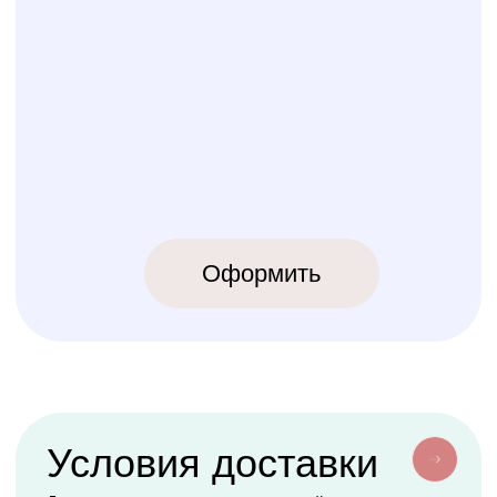
ИП Карпов Никита Юрьевич
ОГРНИП 320774600219809
ИНН 770973357104
КРОВАТКИ
ТЕКСТИЛЬ
Бук Паппи
Комплекты
Бук Ника
Косички
Бук Паппи Плюс
Цельные бортики
Простынки
Конверты
АКСЕССУАРЫ
СЕРВИС
Мобили
О нас
Коконы
Способы оплаты
Балдахины
Доставка сборка