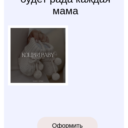
сборки
Доверьте сборку кроватки
или комода
профессионалам
Варианты оплаты
Наличными, через СПБ или по
QR-коду
КОЛИБРИ
2018-2026
ИП Карпов Никита Юрьевич
ОГРНИП 320774600219809