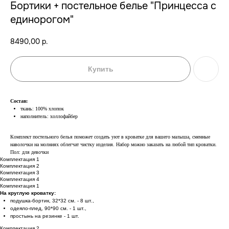
Бортики + постельное белье "Принцесса с
единорогом"
8490,00
р.
Купить
Состав:
ткань: 100% хлопок
наполнитель: холлофайбер
Комплект постельного белья поможет создать уют в кроватке для вашего малыша, сменные
наволочки на молниях облегчат чистку изделия. Набор можно заказать на любой тип кроватки.
Пол: для девочки
Комплектация 1
Комплектация 2
Комплектация 3
Комплектация 4
Комплектация 1
На круглую кроватку:
подушка-бортик, 32*32 см. - 8 шт.,
одеяло-плед, 90*90 см. - 1 шт.,
простынь на резинке - 1 шт.
Комплектация 2