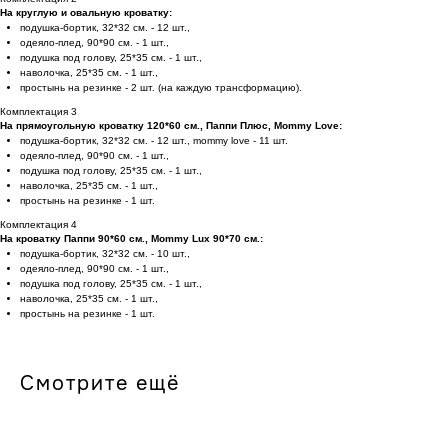
На круглую и овальную кроватку:
подушка-бортик, 32*32 см. - 12 шт.,
одеяло-плед, 90*90 см. - 1 шт.,
подушка под голову, 25*35 см. - 1 шт.,
наволочка, 25*35 см. - 1 шт.,
простынь на резинке - 2 шт. (на каждую трансформацию).
Комплектация 3
На прямоугольную кроватку 120*60 см., Паппи Плюс, Mommy Love:
подушка-бортик, 32*32 см. - 12 шт., mommy love - 11 шт.
В наличии, отправим
одеяло-плед, 90*90 см. - 1 шт.,
подушка под голову, 25*35 см. - 1 шт.,
завтра
Когда нужен заказ быстро, и ждать нет времени — у нас
наволочка, 25*35 см. - 1 шт.,
есть готовые решения
простынь на резинке - 1 шт.
Комплектация 4
На кроватку Паппи 90*60 см., Mommy Lux 90*70 см.:
Счастливая
подушка-бортик, 32*32 см. - 10 шт.,
Доставка
мама
одеяло-плед, 90*90 см. - 1 шт.,
подушка под голову, 25*35 см. - 1 шт.,
наволочка, 25*35 см. - 1 шт.,
простынь на резинке - 1 шт.
Кроватка
Смотрите ещё
уже
сегодня
вы можете забрать ее в
удобное для вас время с
нашего склада или