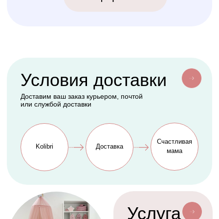
ИНН 770973357104
КРОВАТКИ
ТЕКСТИЛЬ
Бук Паппи
Комплекты
Бук Ника
Косички
Бук Паппи Плюс
Цельные бортики
Простынки
Конверты
АКСЕССУАРЫ
СЕРВИС
Мобили
О нас
Коконы
Способы оплаты
Балдахины
Доставка сборка
Cтать дилером
Наше производство