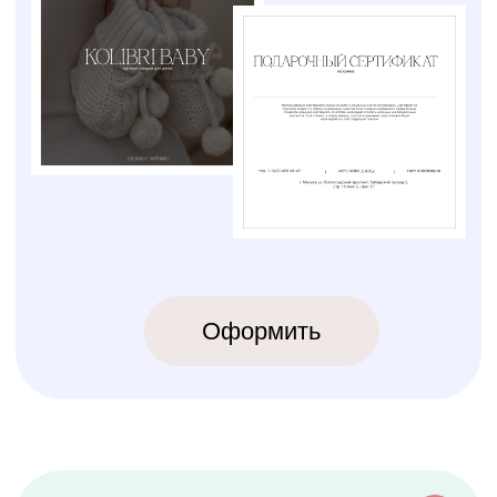
КОЛИБРИ
2018-2026
ИП Карпов Никита Юрьевич
ОГРНИП 320774600219809
ИНН 770973357104
КРОВАТКИ
ТЕКСТИЛЬ
Бук Паппи
Комплекты
Бук Ника
Косички
Бук Паппи Плюс
Цельные бортики
Простынки
Конверты