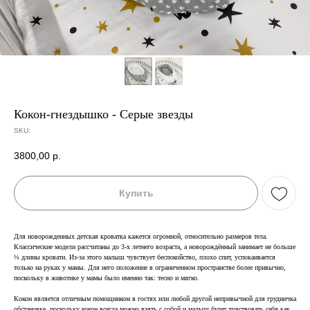
Кокон-гнездышко - Серые звезды
SKU:
3800,00
р.
Купить
Для новорожденных детская кроватка кажется огромной, относительно размеров тела.
Классические модели рассчитаны до 3-х летнего возраста, а новорождённый занимает не больше
⅓ длины кровати. Из-за этого малыш чувствует беспокойство, плохо спит, успокаивается
только на руках у мамы. Для него положение в ограниченном пространстве более привычно,
поскольку в животике у мамы было именно так: тесно и мягко.
Кокон является отличным помощником в гостях или любой другой непривычной для грудничка
обстановке, поскольку кокон всегда можно взять с собой и малыш будет чувствовать себя как