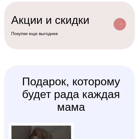
Условия доставки
Доставим ваш заказ курьером, почтой
или службой доставки
Счастливая
Kolibri
Доставка
мама
Услуга
сборки
Доверьте сборку кроватки
или комода
профессионалам
Варианты оплаты
Наличными, через СПБ или по
QR-коду