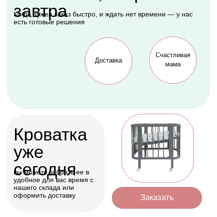
будет рада каждая
мама
Оформить