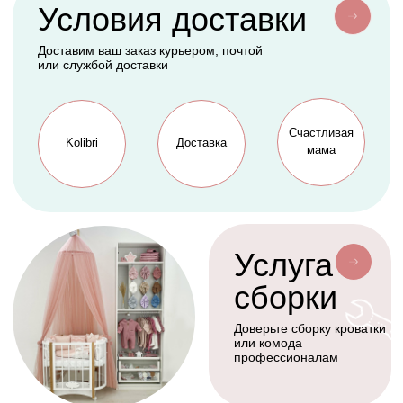
АКСЕССУАРЫ
СЕРВИС
Мобили
О нас
Коконы
Способы оплаты
Балдахины
Доставка сборка
Cтать дилером
Наше производство
Разработка сайта
Сотрудничество
+7(926)455-45-47
KOLIBRIBABY@MAIL.RU