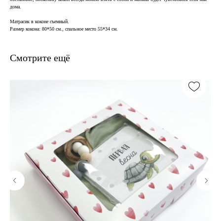
дома.
Матрасик в коконе съемный.
Размер кокона: 80*50 см., спальное место 55*34 см.
Смотрите ещё
В наличии, отправим
завтра
Когда нужен заказ быстро, и ждать нет времени — у нас
есть готовые решения