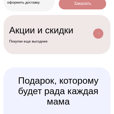
Условия доставки
Доставим ваш заказ курьером, почтой
или службой доставки
Счастливая
Kolibri
Доставка
мама
Услуга
сборки
Доверьте сборку кроватки
или комода
профессионалам
Варианты оплаты
Наличными, через СПБ или по
QR-коду