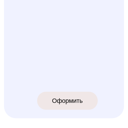
КОЛИБРИ
2018-2026
ИП Карпов Никита Юрьевич
ОГРНИП 320774600219809
ИНН 770973357104
КРОВАТКИ
ТЕКСТИЛЬ
Бук Паппи
Комплекты
Бук Ника
Косички
Бук Паппи Плюс
Цельные бортики
Простынки