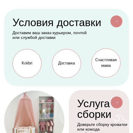
Конверты
АКСЕССУАРЫ
СЕРВИС
Мобили
О нас
Коконы
Способы оплаты
Балдахины
Доставка сборка
Cтать дилером
Наше производство
Разработка сайта
Сотрудничество
+7(926)455-45-47
KOLIBRIBABY@MAIL.RU