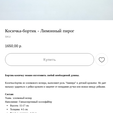
Косичка-бортик - Лимонный пирог
SKU:
1650,00
р.
Купить
Бортик-косичку можно изготовить любой необходимой длины.
Косичка-бортик из хлопкового велюра, выполняет роль "бампера" в детской кроватке. Не дает
малышу удариться о рейки кровати и защитит от попадания ручки или ножки между рейками.
Состав:
Ткань: хлопковый велюр
Наполнение: Гипоаллергенный холлофайбер
Высота: 15-17 см.
Толщина: 4-5 см.