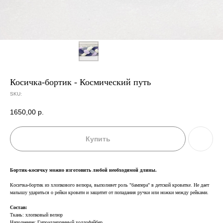
Косичка-бортик - Космический путь
SKU:
1650,00
р.
Купить
Бортик-косичку можно изготовить любой необходимой длины.
Косичка-бортик из хлопкового велюра, выполняет роль "бампера" в детской кроватке. Не дает
малышу удариться о рейки кровати и защитит от попадания ручки или ножки между рейками.
Состав:
Ткань: хлопковый велюр
Наполнение: Гипоаллергенный холлофайбер