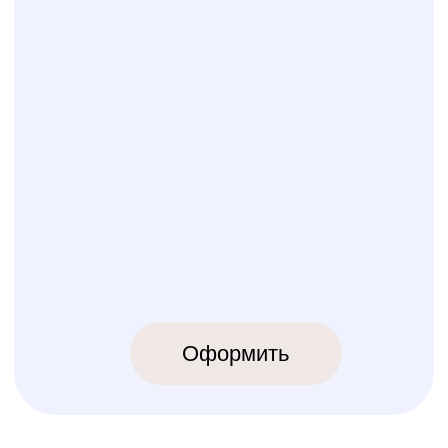
КОЛИБРИ
2018-2026
ИП Карпов Никита Юрьевич
ОГРНИП 320774600219809
ИНН 770973357104
КРОВАТКИ
ТЕКСТИЛЬ
Бук Паппи
Комплекты
Бук Ника
Косички
Бук Паппи Плюс
Цельные бортики
Простынки