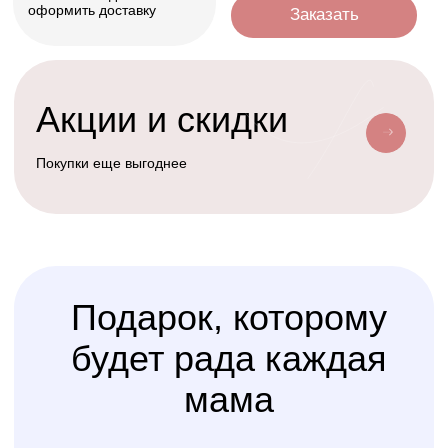
Условия доставки
Доставим ваш заказ курьером, почтой
или службой доставки
Счастливая
Kolibri
Доставка
мама
Услуга
сборки
Доверьте сборку кроватки
или комода
профессионалам
Варианты оплаты
Наличными, через СПБ или по
QR-коду