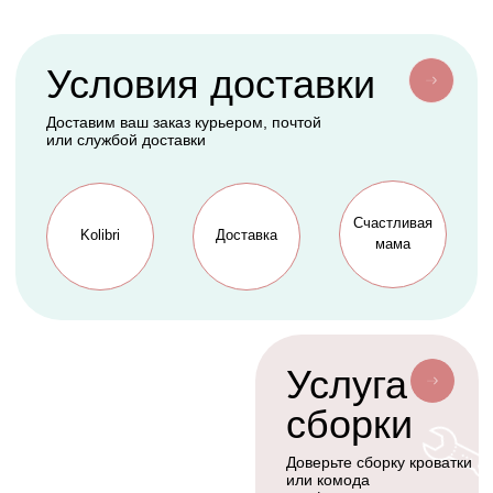
Конверты
АКСЕССУАРЫ
СЕРВИС
Мобили
О нас
Коконы
Способы оплаты
Балдахины
Доставка сборка
Cтать дилером
Наше производство
Разработка сайта
Сотрудничество
+7(926)455-45-47
KOLIBRIBABY@MAIL.RU