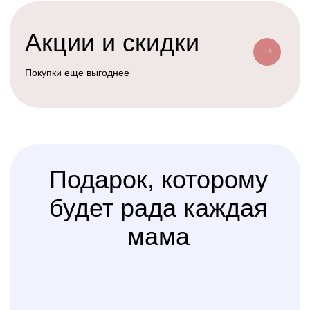
Условия доставки
Доставим ваш заказ курьером, почтой
или службой доставки
Счастливая
Kolibri
Доставка
мама
Услуга
сборки
Доверьте сборку кроватки
или комода
профессионалам
Варианты оплаты
Наличными, через СПБ или по
QR-коду