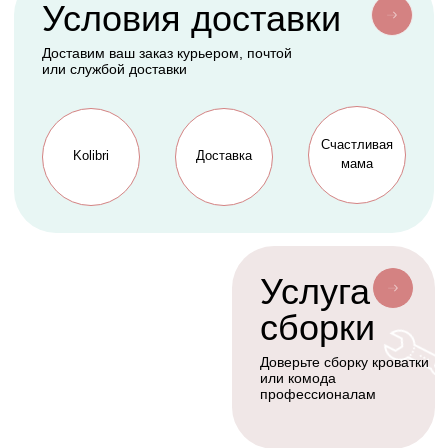
АКСЕССУАРЫ
СЕРВИС
Мобили
О нас
Коконы
Способы оплаты
Балдахины
Доставка сборка
Cтать дилером
Наше производство
Разработка сайта
Сотрудничество
+7(926)455-45-47
KOLIBRIBABY@MAIL.RU