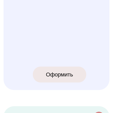
КОЛИБРИ
2018-2026
ИП Карпов Никита Юрьевич
ОГРНИП 320774600219809
ИНН 770973357104
КРОВАТКИ
ТЕКСТИЛЬ
Бук Паппи
Комплекты
Бук Ника
Косички
Бук Паппи Плюс
Цельные бортики
Простынки
Конверты