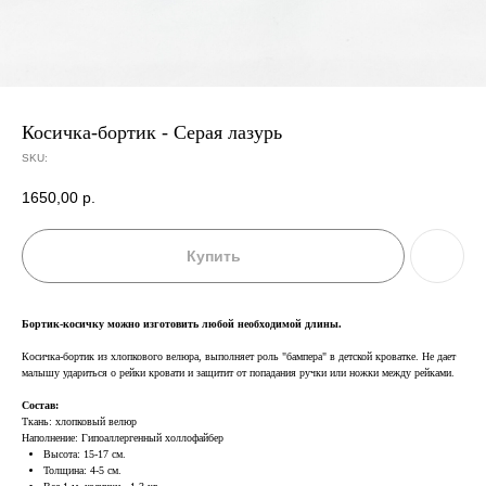
Косичка-бортик - Серая лазурь
SKU:
1650,00
р.
Купить
Бортик-косичку можно изготовить любой необходимой длины.
Косичка-бортик из хлопкового велюра, выполняет роль "бампера" в детской кроватке. Не дает
малышу удариться о рейки кровати и защитит от попадания ручки или ножки между рейками.
Состав:
Ткань: хлопковый велюр
Наполнение: Гипоаллергенный холлофайбер
Высота: 15-17 см.
Толщина: 4-5 см.