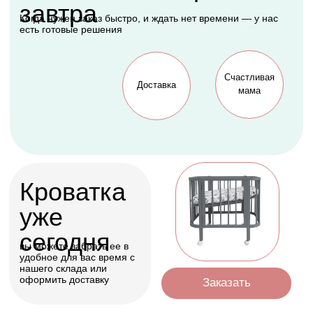
будет рада каждая
мама
Оформить