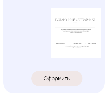
КОЛИБРИ
2018-2026
ИП Карпов Никита Юрьевич
ОГРНИП 320774600219809
ИНН 770973357104
КРОВАТКИ
ТЕКСТИЛЬ
Бук Паппи
Комплекты
Бук Ника
Косички
Бук Паппи Плюс
Цельные бортики
Простынки
Конверты