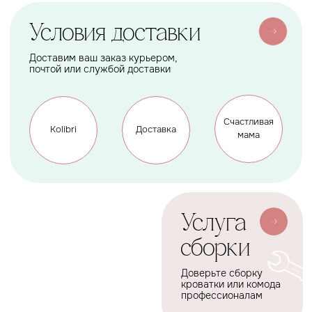
АКСЕССУАРЫ
СЕРВИС
Мобили
О нас
Коконы
Способы оплаты
Балдахины
Доставка сборка
Cтать дилером
Наше производство
Разработка сайта
Сотрудничество
+7(926)455-45-47
KOLIBRIBABY@MAIL.RU