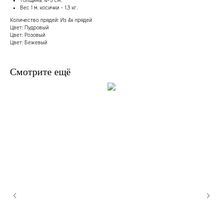
Толщина: 4-5 см.
Вес 1 м. косички - 1.3 кг.
Количество прядей: Из 4х прядей
Цвет: Пудровый
Цвет: Розовый
Цвет: Бежевый
Смотрите ещё
В наличии, отправим завтра
Когда нужен заказ быстро, и ждать нет времени — у
нас есть готовые решения