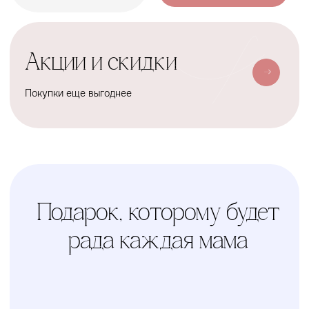
Условия доставки
Доставим ваш заказ курьером,
почтой или службой доставки
Счастливая
Kolibri
Доставка
мама
Услуга
сборки
Доверьте сборку
кроватки или комода
профессионалам
Варианты оплаты
Наличными, через СПБ или по
QR-коду