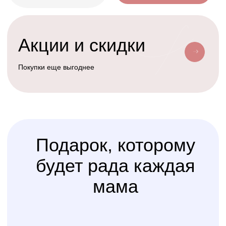
Условия доставки
Доставим ваш заказ курьером, почтой
или службой доставки
Счастливая
Kolibri
Доставка
мама
Услуга
сборки
Доверьте сборку кроватки
или комода
профессионалам
Варианты оплаты
Наличными, через СПБ или по
QR-коду