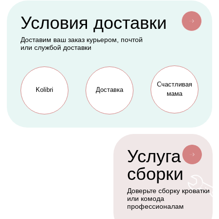
АКСЕССУАРЫ
СЕРВИС
Мобили
О нас
Коконы
Способы оплаты
Балдахины
Доставка сборка
Cтать дилером
Наше производство
Разработка сайта
Сотрудничество
+7(926)455-45-47
KOLIBRIBABY@MAIL.RU