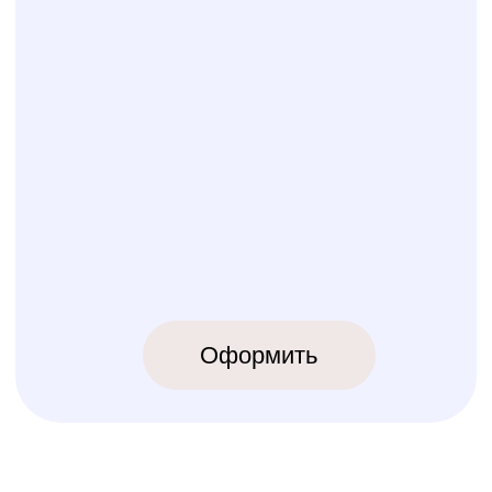
КОЛИБРИ
2018-2026
ИП Карпов Никита Юрьевич
ОГРНИП 320774600219809
ИНН 770973357104
КРОВАТКИ
ТЕКСТИЛЬ
Бук Паппи
Комплекты
Бук Ника
Косички
Бук Паппи Плюс
Цельные бортики
Простынки
Конверты