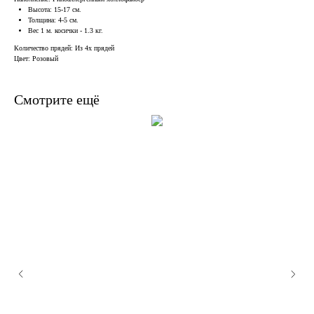
Высота: 15-17 см.
Толщина: 4-5 см.
Вес 1 м. косички - 1.3 кг.
Количество прядей: Из 4х прядей
Цвет: Розовый
Смотрите ещё
В наличии, отправим
завтра
Когда нужен заказ быстро, и ждать нет времени — у нас
есть готовые решения