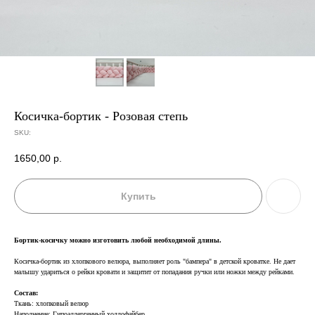
Косичка-бортик - Розовая степь
SKU:
1650,00
р.
Купить
Бортик-косичку можно изготовить любой необходимой длины.
Косичка-бортик из хлопкового велюра, выполняет роль "бампера" в детской кроватке. Не дает
малышу удариться о рейки кровати и защитит от попадания ручки или ножки между рейками.
Состав:
Ткань: хлопковый велюр
Наполнение: Гипоаллергенный холлофайбер