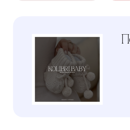
Условия
доставки
Kolibri
Доставим ваш заказ курьером,
почтой или службой доставки