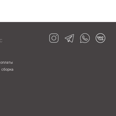
С
 оплаты
 сборка