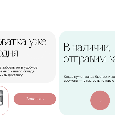
тка уже
В наличии,
я
отправим завтра
ь ее в удобное
ашего склада
тавку
Когда нужен заказ быстро, и ждать нет
времени — у нас есть готовые решения
Заказать
рок, которому будет рада