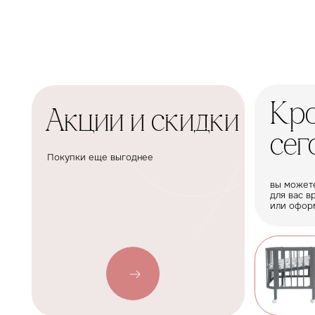
Крова
Акции и скидки
сегодн
Покупки еще выгоднее
вы можете забрат
для вас время с н
или оформить дос
Пода