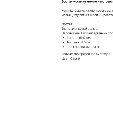
Бортик-косичку можно изготовит
Косичка-бортик из хлопкового велю
малышу удариться о рейки кровати
Состав:
Ткань: хлопковый велюр
Наполнение: Гипоаллергенный хо
Высота: 15-17 см.
Толщина: 4-5 см.
Вес 1 м. косички - 1.3 кг.
Количество прядей: Из 4х прядей
Цвет: Серый