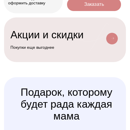
Условия доставки
Доставим ваш заказ курьером, почтой
или службой доставки
Счастливая
Kolibri
Доставка
мама
Услуга
сборки
Доверьте сборку кроватки
или комода
профессионалам
Варианты оплаты
Наличными, через СПБ или по
QR-коду