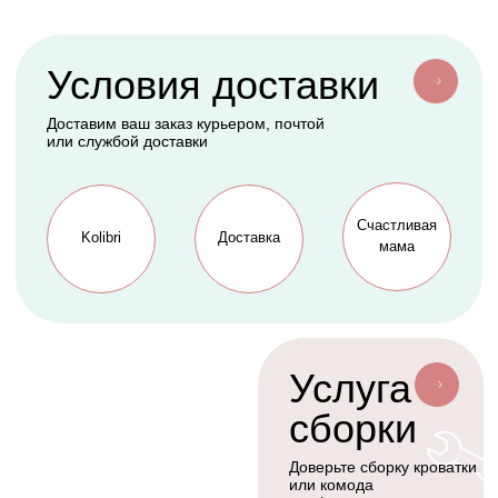
Конверты
АКСЕССУАРЫ
СЕРВИС
Мобили
О нас
Коконы
Способы оплаты
Балдахины
Доставка сборка
Cтать дилером
Наше производство
Разработка сайта
Сотрудничество
+7(926)455-45-47
KOLIBRIBABY@MAIL.RU