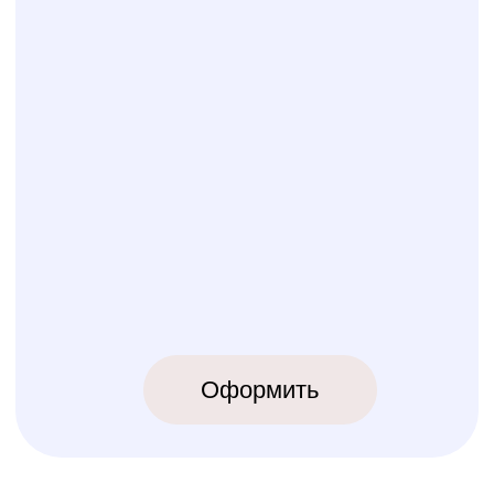
КОЛИБРИ
2018-2026
ИП Карпов Никита Юрьевич
ОГРНИП 320774600219809
ИНН 770973357104
КРОВАТКИ
ТЕКСТИЛЬ
Бук Паппи
Комплекты
Бук Ника
Косички
Бук Паппи Плюс
Цельные бортики
Простынки