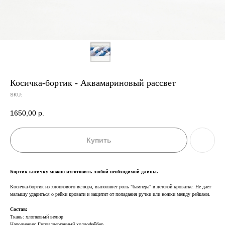
Косичка-бортик - Аквамариновый рассвет
SKU:
1650,00
р.
Купить
Бортик-косичку можно изготовить любой необходимой длины.
Косичка-бортик из хлопкового велюра, выполняет роль "бампера" в детской кроватке. Не дает
малышу удариться о рейки кровати и защитит от попадания ручки или ножки между рейками.
Состав:
Ткань: хлопковый велюр
Наполнение: Гипоаллергенный холлофайбер