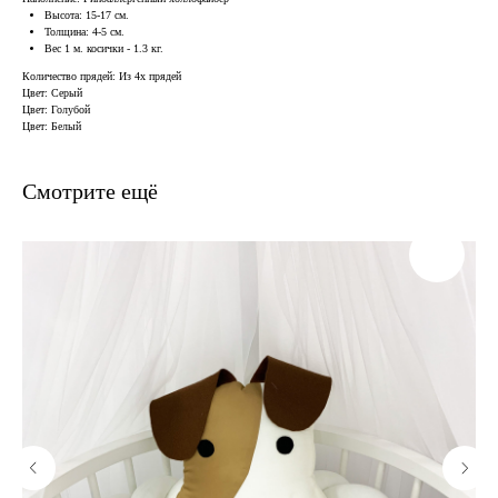
Высота: 15-17 см.
Толщина: 4-5 см.
Вес 1 м. косички - 1.3 кг.
Количество прядей: Из 4х прядей
Цвет: Серый
Цвет: Голубой
Цвет: Белый
Смотрите ещё
В наличии, отправим
завтра
Когда нужен заказ быстро, и ждать нет времени — у нас