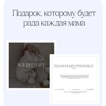
Доставим ваш заказ курьером,
почтой или службой доставки
Счастливая
Kolibri
Доставка
мама
Услуга
сборки
Доверьте сборку
кроватки или комода
профессионалам
Варианты оплаты
Наличными, через СПБ или по
QR-коду