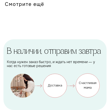
Смотрите ещё
Кроватка
уже сегодня
вы можете забрать ее в
удобное для вас время с
нашего склада или
оформить доставку
Заказать
Акции и скидки
Покупки еще выгоднее
Подарок, которому будет