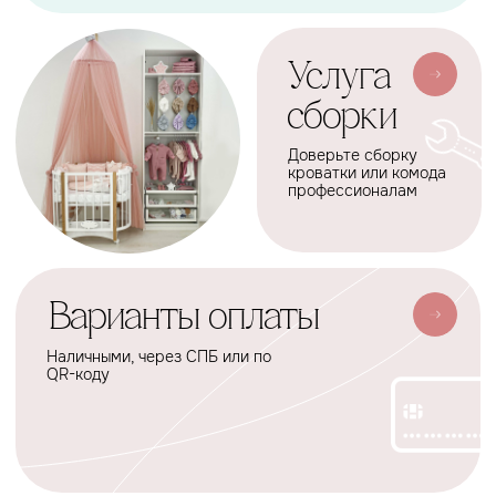
АКСЕССУАРЫ
СЕРВИС
Мобили
О нас
Коконы
Способы оплаты
Балдахины
Доставка сборка
Cтать дилером
Наше производство
Разработка сайта
Сотрудничество
+7(926)455-45-47
KOLIBRIBABY@MAIL.RU