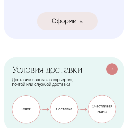
КОЛИБРИ
2018-2026
ИП Карпов Никита Юрьевич
ОГРНИП 320774600219809
ИНН 770973357104
КРОВАТКИ
ТЕКСТИЛЬ
Бук Паппи
Комплекты
Бук Ника
Косички
Бук Паппи Плюс
Цельные бортики
Простынки
Конверты