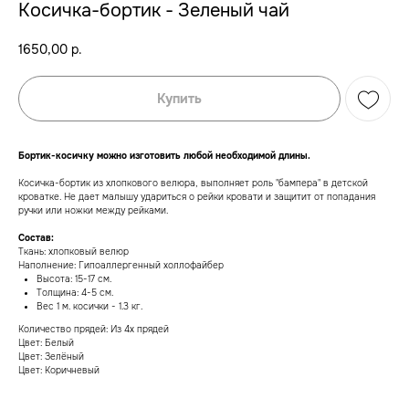
Косичка-бортик - Зеленый чай
1650,00
р.
Купить
Бортик-косичку можно изготовить любой необходимой длины.
Косичка-бортик из хлопкового велюра, выполняет роль "бампера" в детской
кроватке. Не дает малышу удариться о рейки кровати и защитит от попадания
ручки или ножки между рейками.
Состав:
Ткань: хлопковый велюр
Наполнение: Гипоаллергенный холлофайбер
Высота: 15-17 см.
Толщина: 4-5 см.
Вес 1 м. косички - 1.3 кг.
В наличии, отправим завтра
Количество прядей: Из 4х прядей
Когда нужен заказ быстро, и ждать нет времени — у
Цвет: Белый
нас есть готовые решения
Цвет: Зелёный
Цвет: Коричневый
Счастливая
Доставка
мама