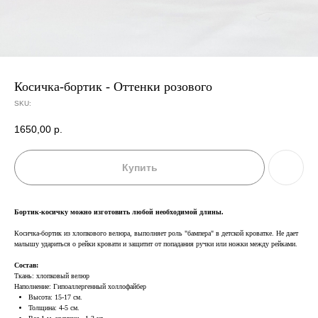
Косичка-бортик - Оттенки розового
SKU:
1650,00
р.
Купить
Бортик-косичку можно изготовить любой необходимой длины.
Косичка-бортик из хлопкового велюра, выполняет роль "бампера" в детской кроватке. Не дает
малышу удариться о рейки кровати и защитит от попадания ручки или ножки между рейками.
Состав:
Ткань: хлопковый велюр
Наполнение: Гипоаллергенный холлофайбер
Высота: 15-17 см.
Толщина: 4-5 см.