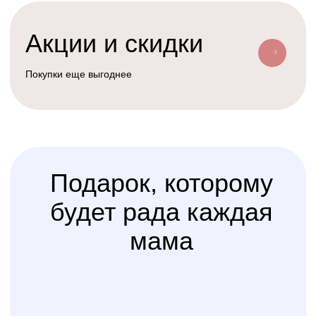
Условия доставки
Доставим ваш заказ курьером, почтой
или службой доставки
Счастливая
Kolibri
Доставка
мама
Услуга
сборки
Доверьте сборку кроватки
или комода
профессионалам
Варианты оплаты
Наличными, через СПБ или по
QR-коду