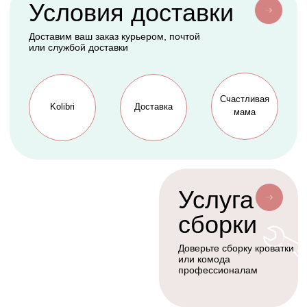
АКСЕССУАРЫ
СЕРВИС
Мобили
О нас
Коконы
Способы оплаты
Балдахины
Доставка сборка
Cтать дилером
Наше производство
Разработка сайта
Сотрудничество
+7(926)455-45-47
KOLIBRIBABY@MAIL.RU