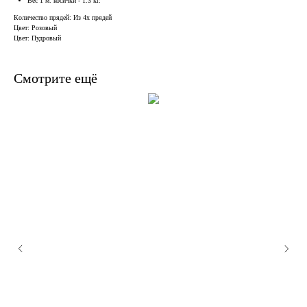
Вес 1 м. косички - 1.3 кг.
Количество прядей: Из 4х прядей
Цвет: Розовый
Цвет: Пудровый
Смотрите ещё
В наличии, отправим
завтра
Когда нужен заказ быстро, и ждать нет времени — у нас
есть готовые решения