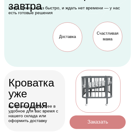
будет рада каждая
мама
Оформить