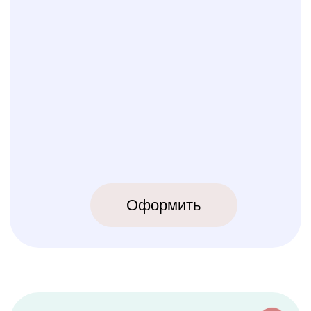
КОЛИБРИ
2018-2026
ИП Карпов Никита Юрьевич
ОГРНИП 320774600219809
ИНН 770973357104
КРОВАТКИ
ТЕКСТИЛЬ
Бук Паппи
Комплекты
Бук Ника
Косички
Бук Паппи Плюс
Цельные бортики
Простынки
Конверты