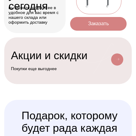
Условия доставки
Доставим ваш заказ курьером, почтой
или службой доставки
Счастливая
Kolibri
Доставка
мама
Услуга
сборки
Доверьте сборку кроватки
или комода
профессионалам