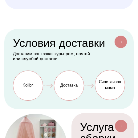
Бук Паппи Плюс
Цельные бортики
Простынки
Конверты
АКСЕССУАРЫ
СЕРВИС
Мобили
О нас
Коконы
Способы оплаты
Балдахины
Доставка сборка
Cтать дилером
Наше производство
Разработка сайта
Сотрудничество