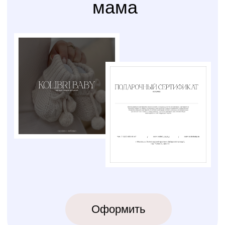
Варианты оплаты
Наличными, через СПБ или по
QR-коду
КОЛИБРИ
2018-2026
ИП Карпов Никита Юрьевич
ОГРНИП 320774600219809
ИНН 770973357104
КРОВАТКИ
ТЕКСТИЛЬ
Бук Паппи
Комплекты
Бук Ника
Косички