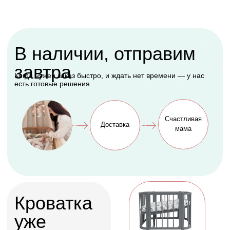
Подарок, которому
будет рада каждая
мама
Оформить