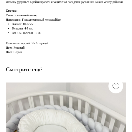
малышу удариться о рейки кровати и защитит от попадания ручки или ножки между рейками.
Состав:
Ткань: хлопковый велюр
Наполнение: Гипоаллергенный холлофайбер
Высота: 10-12 см .
Толщина: 4-5 см.
Вес 1 м. косички - 1 кг.
Количество прядей: Из 3х прядей
Цвет: Розовый
Цвет: Серый
Смотрите ещё