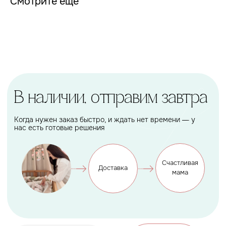
Смотрите ещё
Кроватка
уже сегодня
вы можете забрать ее в
удобное для вас время с
нашего склада или
оформить доставку
Заказать
Акции и скидки
Покупки еще выгоднее
Подарок, которому будет
рада каждая мама