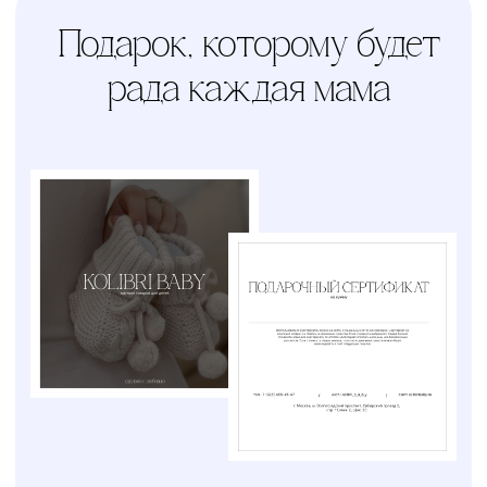
почтой или службой доставки
Счастливая
Kolibri
Доставка
мама
Услуга
сборки
Доверьте сборку
кроватки или комода
профессионалам
Варианты оплаты
Наличными, через СПБ или по
QR-коду