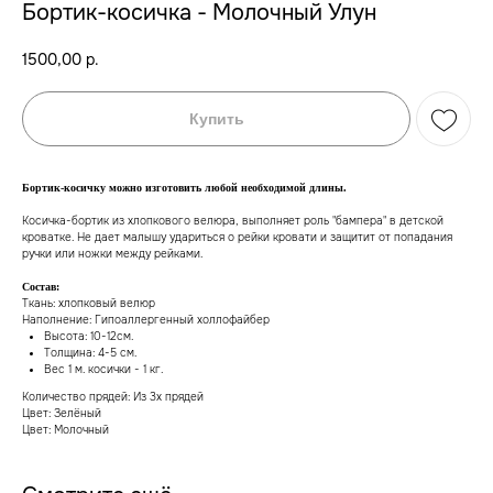
Бортик-косичка - Молочный Улун
1500,00
р.
Купить
Бортик-косичку можно изготовить любой необходимой длины.
Косичка-бортик из хлопкового велюра, выполняет роль "бампера" в детской
кроватке. Не дает малышу удариться о рейки кровати и защитит от попадания
ручки или ножки между рейками.
Состав:
Ткань: хлопковый велюр
Наполнение: Гипоаллергенный холлофайбер
Высота: 10-12см.
Толщина: 4-5 см.
В наличии, отправим завтра
Вес 1 м. косички - 1 кг.
Количество прядей: Из 3х прядей
Когда нужен заказ быстро, и ждать нет времени — у
нас есть готовые решения
Цвет: Зелёный
Цвет: Молочный
Счастливая
Доставка
мама