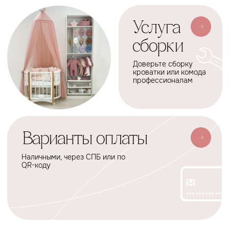
АКСЕССУАРЫ
СЕРВИС
Мобили
О нас
Коконы
Способы оплаты
Балдахины
Доставка сборка
Cтать дилером
Наше производство
Разработка сайта
Сотрудничество
+7(926)455-45-47
KOLIBRIBABY@MAIL.RU