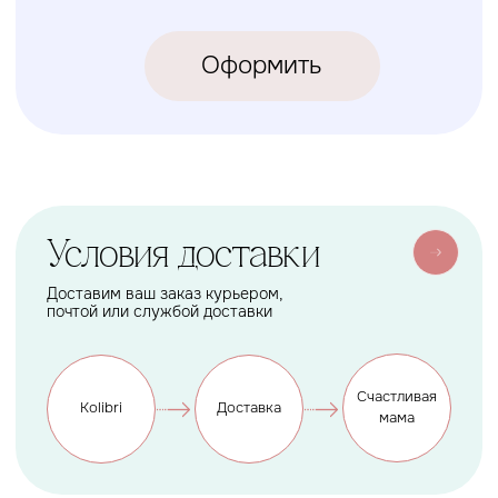
КОЛИБРИ
2018-2026
ИП Карпов Никита Юрьевич
ОГРНИП 320774600219809
ИНН 770973357104
КРОВАТКИ
ТЕКСТИЛЬ
Бук Паппи
Комплекты
Бук Ника
Косички
Бук Паппи Плюс
Цельные бортики
Простынки
Конверты