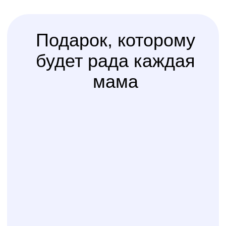
Услуга
сборки
Доверьте сборку кроватки
или комода
профессионалам
Варианты оплаты
Наличными, через СПБ или по
QR-коду