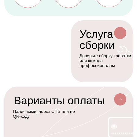
Балдахины
Доставка сборка
Cтать дилером
Наше производство
Разработка сайта
Сотрудничество
+7(926)455-45-47
KOLIBRIBABY@MAIL.RU