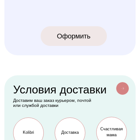
КОЛИБРИ
2018-2026
ИП Карпов Никита Юрьевич
ОГРНИП 320774600219809
ИНН 770973357104
КРОВАТКИ
ТЕКСТИЛЬ
Бук Паппи
Комплекты
Бук Ника
Косички
Бук Паппи Плюс
Цельные бортики
Простынки
Конверты
АКСЕССУАРЫ
СЕРВИС
Мобили
О нас
Коконы
Способы оплаты