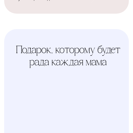
Счастливая
Kolibri
Доставка
мама
Услуга
сборки
Доверьте сборку
кроватки или комода
профессионалам
Варианты оплаты
Наличными, через СПБ или по
QR-коду