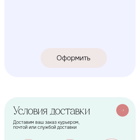
КОЛИБРИ
2018-2026
ИП Карпов Никита Юрьевич
ОГРНИП 320774600219809
ИНН 770973357104
КРОВАТКИ
ТЕКСТИЛЬ
Бук Паппи
Комплекты
Бук Ника
Косички
Бук Паппи Плюс
Цельные бортики
Простынки
Конверты
АКСЕССУАРЫ
СЕРВИС