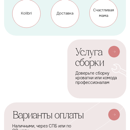
Мобили
О нас
Коконы
Способы оплаты
Балдахины
Доставка сборка
Cтать дилером
Наше производство
Разработка сайта
Сотрудничество
+7(926)455-45-47
KOLIBRIBABY@MAIL.RU