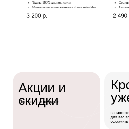
Ткань: 100% хлопок, сатин
Состав
Наполнение: гипоаллергенный холлофайбер
Размер
Размер: 70*90 см.
3 200
р.
2 490
Кров
Акции и
уже с
скидки
Покупки еще выгоднее
вы можете забрать
для вас время с н
оформить доставк