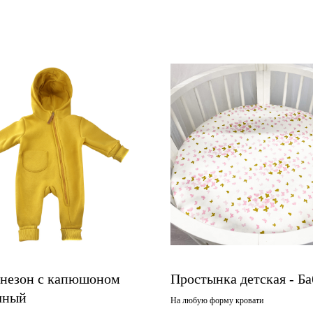
незон с капюшоном
Простынка детская - Б
чный
На любую форму кровати