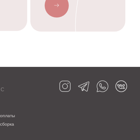
ИС
 оплаты
 сборка