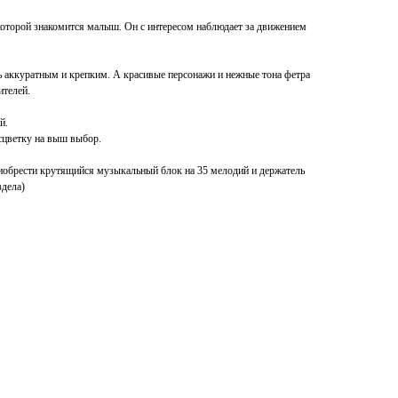
которой знакомится малыш. Он с интересом наблюдает за движением
ь аккуратным и крепким. А красивые персонажи и нежные тона фетра
ителей.
й.
цветку на выш выбор.
иобрести крутящийся музыкальный блок на 35 мелодий и держатель
здела)