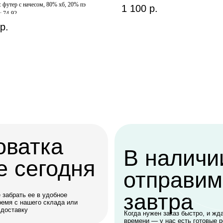
: футер с начесом, 80% хб, 20% пэ
1 100
р.
: 74-92
р.
атка
В наличии,
егодня
отправим
завтра
 ее в удобное
ашего склада или
у
Когда нужен заказ быстро, и ждать нет
времени — у нас есть готовые решения
Заказать