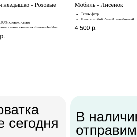
-гнездышко - Розовые
Мобиль - Лисенок
ы
Ткань: фетр
Цвет: голубой, белый, серебряный
 100% хлопок, сатин
4 500
р.
итель: гипоаллергенный холлофайбер
р.
атка
В наличии,
егодня
отправим
завтра
 ее в удобное
ашего склада или
у
Когда нужен заказ быстро, и ждать нет
времени — у нас есть готовые решения
Заказать