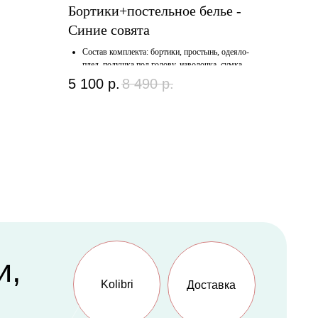
Бортики+постельное белье -
Синие совята
Состав комплекта: бортики, простынь, одеяло-
плед, подушка под голову, наволочка, сумка
для белья.
5 100
р.
8 490
р.
Ткань: 100% хлопок, сатин.
Наполнитель: холлофайбер, синтепон.
Kolibri
Доставка
Счастливая
мама