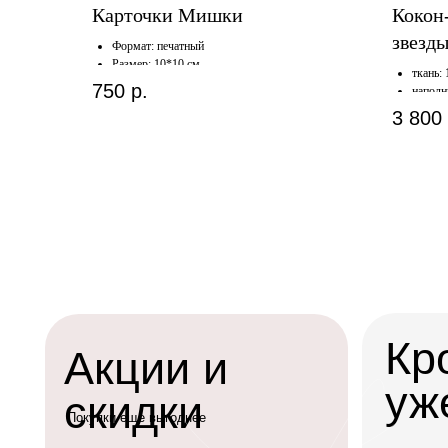
Карточки Мишки
Кокон
звезд
Формат: печатный
Размер: 10*10 см
ткань:
Количество: 24 шт.
750
р.
наполн
3 800
Кров
Акции и
уже с
скидки
Покупки еще выгоднее
вы можете забрать
для вас время с н
оформить доставк