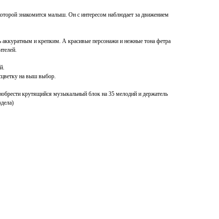
которой знакомится малыш. Он с интересом наблюдает за движением
ь аккуратным и крепким. А красивые персонажи и нежные тона фетра
ителей.
й.
цветку на выш выбор.
иобрести крутящийся музыкальный блок на 35 мелодий и держатель
здела)