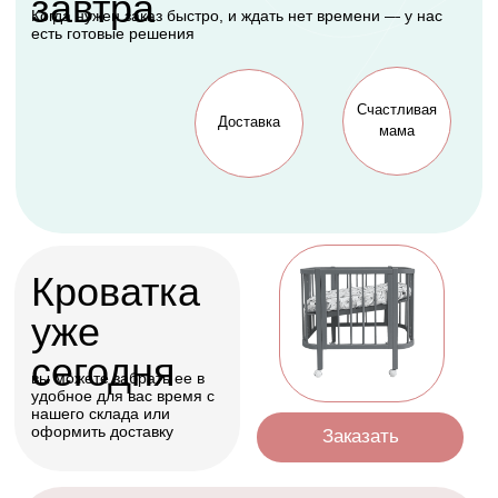
будет рада каждая
мама
Оформить