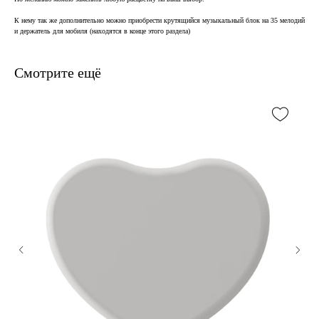
К нему так же дополнительно можно приобрести крутящийся музыкальный блок на 35 мелодий
и держатель для мобиля (находятся в конце этого раздела)
Смотрите ещё
В наличии, отправим
завтра
Когда нужен заказ быстро, и ждать нет времени — у нас
есть готовые решения