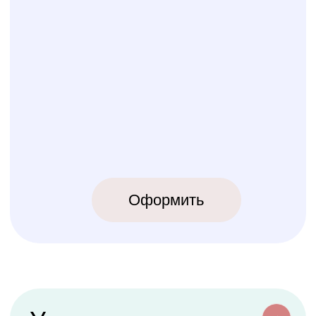
КОЛИБРИ
2018-2026
ИП Карпов Никита Юрьевич
ОГРНИП 320774600219809
ИНН 770973357104
КРОВАТКИ
ТЕКСТИЛЬ
Бук Паппи
Комплекты
Бук Ника
Косички
Бук Паппи Плюс
Цельные бортики
Простынки
Конверты