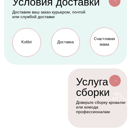
АКСЕССУАРЫ
СЕРВИС
Мобили
О нас
Коконы
Способы оплаты
Балдахины
Доставка сборка
Cтать дилером
Наше производство
Разработка сайта
Сотрудничество
+7(926)455-45-47
KOLIBRIBABY@MAIL.RU