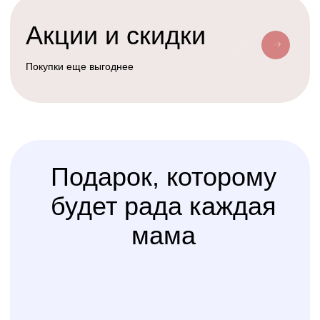
Условия доставки
Доставим ваш заказ курьером, почтой
или службой доставки
Счастливая
Kolibri
Доставка
мама
Услуга
сборки
Доверьте сборку кроватки
или комода
профессионалам
Варианты оплаты
Наличными, через СПБ или по
QR-коду