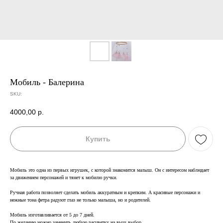
Мобиль - Балерина
SKU:
4000,00
р.
Купить
Мобиль это одна из первых игрушек, с которой знакомится малыш. Он с интересом наблюдает
за движением персонажей и тянет к мобилю ручки.
Ручная работа позволяет сделать мобиль аккуратным и крепким. А красивые персонажи и
нежные тона фетра радуют глаз не только малыша, но и родителей.
Мобиль изготавливается от 5 до 7 дней.
По желанию можно заменить любую расцветку на выш выбор.