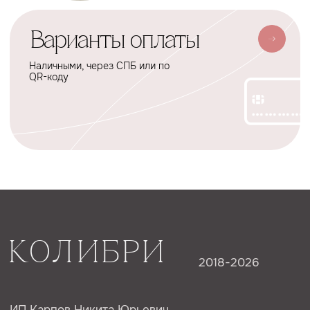
Cтать дилером
Наше производство
Разработка сайта
Сотрудничество
+7(926)455-45-47
KOLIBRIBABY@MAIL.RU