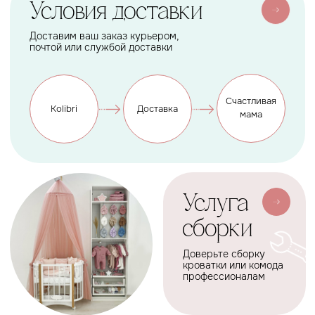
ОГРНИП 320774600219809
ИНН 770973357104
КРОВАТКИ
ТЕКСТИЛЬ
Бук Паппи
Комплекты
Бук Ника
Косички
Бук Паппи Плюс
Цельные бортики
Простынки
Конверты
АКСЕССУАРЫ
СЕРВИС
Мобили
О нас
Коконы
Способы оплаты
Балдахины
Доставка сборка