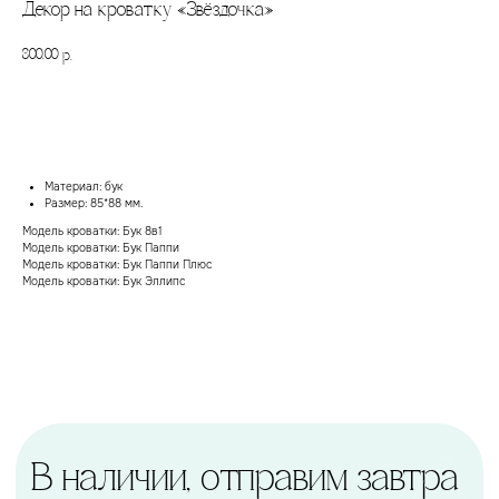
Декор на кроватку «Звёздочка»
800,00
р.
В корзину
Материал: бук
В наличии, отправим завтра
Размер: 85*88 мм.
Модель кроватки: Бук 8в1
Когда нужен заказ быстро, и ждать нет времени — у
нас есть готовые решения
Модель кроватки: Бук Паппи
Модель кроватки: Бук Паппи Плюс
Модель кроватки: Бук Эллипс
Счастливая
Доставка
мама
Кроватка
уже сегодня
вы можете забрать ее в