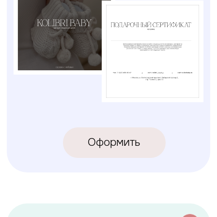
Услуга
сборки
Доверьте сборку
кроватки или комода
профессионалам
Варианты оплаты
Наличными, через СПБ или по
QR-коду
КОЛИБРИ
2018-2026
ИП Карпов Никита Юрьевич