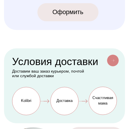
КОЛИБРИ
2018-2026
ИП Карпов Никита Юрьевич
ОГРНИП 320774600219809
ИНН 770973357104
КРОВАТКИ
ТЕКСТИЛЬ
Бук Паппи
Комплекты
Бук Ника
Косички
Бук Паппи Плюс
Цельные бортики
Простынки
Конверты