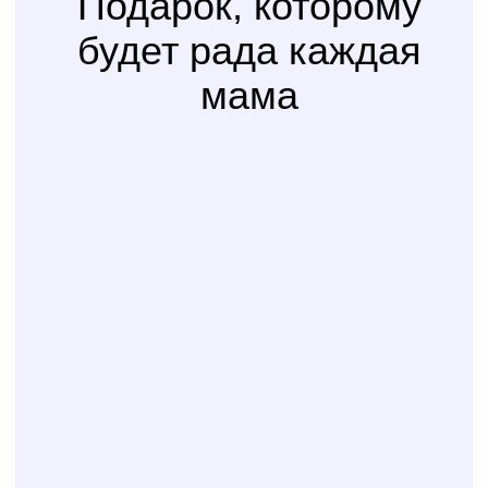
Счастливая
Kolibri
Доставка
мама
Услуга
сборки
Доверьте сборку кроватки
или комода
профессионалам
Варианты оплаты
Наличными, через СПБ или по
QR-коду