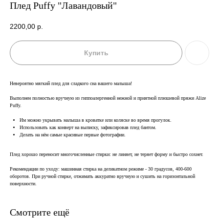
Плед Puffy "Лавандовый"
2200,00
р.
Купить
Невероятно мягкий плед для сладкого сна вашего малыша!
Выполнен полностью вручную из гиппоалергенной нежной и приятной плюшевой пряжи Alize
Puffy.
Им можно укрывать малыша в кроватке или коляске во время прогулок.
Использовать как конверт на выписку, зафиксировав плед бантом.
Делать на нём самые красивые первые фотографии.
В наличии, отправим
Плед хорошо переносит многочисленные стирки: не линяет, не теряет форму и быстро сохнет.
завтра
Рекомендации по уходу: машинная стирка на деликатном режиме - 30 градусов, 400-600
Когда нужен заказ быстро, и ждать нет времени — у нас
есть готовые решения
оборотов. При ручной стирке, отжимать аккуратно вручную и сушить на горизонтальной
поверхности.
Счастливая
Доставка
мама
Смотрите ещё