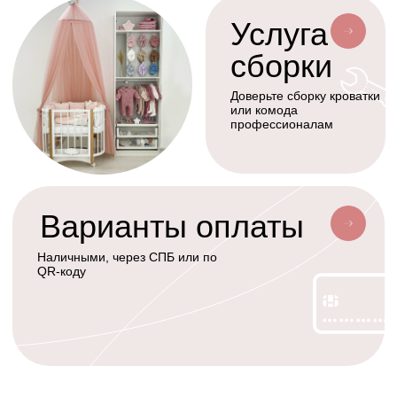
АКСЕССУАРЫ
СЕРВИС
Мобили
О нас
Коконы
Способы оплаты
Балдахины
Доставка сборка
Cтать дилером
Наше производство
Разработка сайта
Сотрудничество
+7(926)455-45-47
KOLIBRIBABY@MAIL.RU