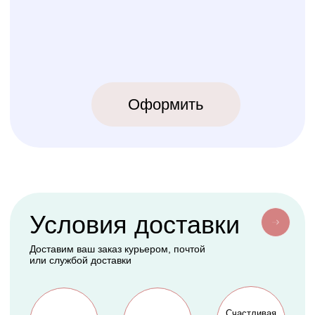
КОЛИБРИ
2018-2026
ИП Карпов Никита Юрьевич
ОГРНИП 320774600219809
ИНН 770973357104
КРОВАТКИ
ТЕКСТИЛЬ
Бук Паппи
Комплекты
Бук Ника
Косички
Бук Паппи Плюс
Цельные бортики
Простынки
Конверты
АКСЕССУАРЫ
СЕРВИС
Мобили
О нас