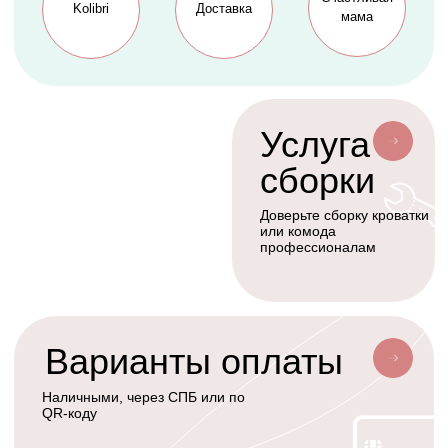
Коконы
Способы оплаты
Балдахины
Доставка сборка
Cтать дилером
Наше производство
Разработка сайта
Сотрудничество
+7(926)455-45-47
KOLIBRIBABY@MAIL.RU