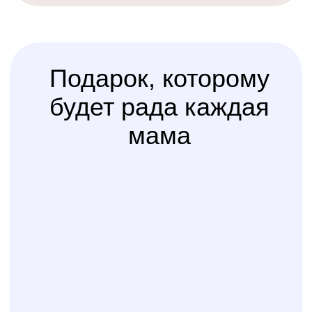
Kolibri
Доставка
мама
Услуга
сборки
Доверьте сборку кроватки
или комода
профессионалам
Варианты оплаты
Наличными, через СПБ или по
QR-коду