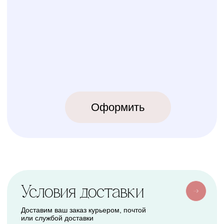
КОЛИБРИ
2018-2026
ИП Карпов Никита Юрьевич
ОГРНИП 320774600219809
ИНН 770973357104
КРОВАТКИ
ТЕКСТИЛЬ
Бук Паппи
Комплекты
Бук Ника
Косички
Бук Паппи Плюс
Цельные бортики
Простынки
Конверты
АКСЕССУАРЫ
СЕРВИС