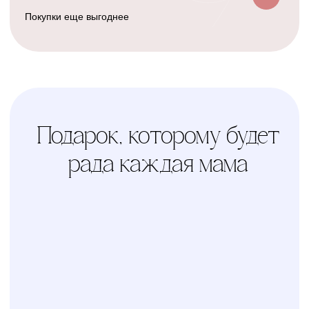
Счастливая
Kolibri
Доставка
мама
Услуга
сборки
Доверьте сборку кроватки
или комода
профессионалам
Варианты оплаты
Наличными, через СПБ или по
QR-коду