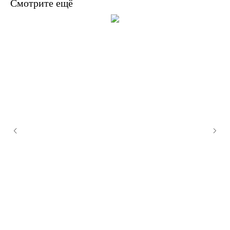
Смотрите ещё
В наличии, отправим завтра
Когда нужен заказ быстро, и ждать нет времени — у нас
есть готовые решения
Счастливая
Доставка
мама