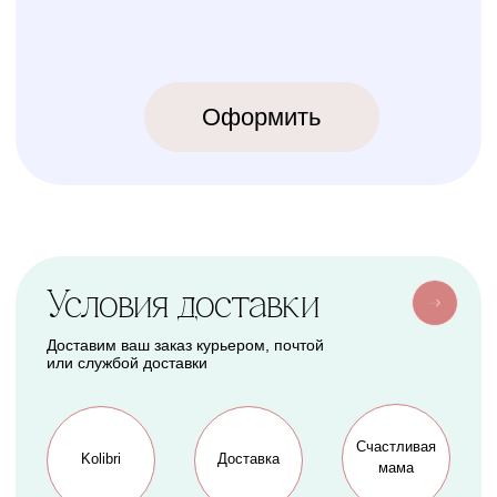
2018-2026
ИП Карпов Никита Юрьевич
ОГРНИП 320774600219809
ИНН 770973357104
КРОВАТКИ
ТЕКСТИЛЬ
Бук Паппи
Комплекты
Бук Ника
Косички
Бук Паппи Плюс
Цельные бортики
Простынки
Конверты
АКСЕССУАРЫ
СЕРВИС
Мобили
О нас
Коконы
Способы оплаты