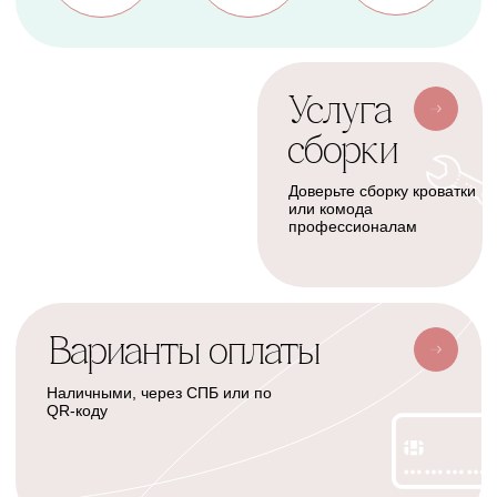
Балдахины
Доставка сборка
Cтать дилером
Наше производство
Разработка сайта
Сотрудничество
+7(926)455-45-47
KOLIBRIBABY@MAIL.RU