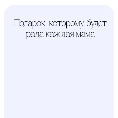
Услуга
сборки
Доверьте сборку кроватки
или комода
профессионалам
Варианты оплаты
Наличными, через СПБ или по
QR-коду
КОЛИБРИ